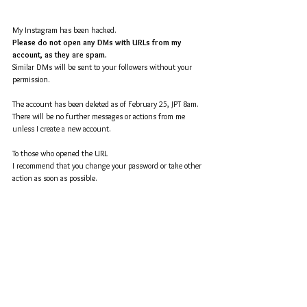
My Instagram has been hacked.
Please do not open any DMs with URLs from my 
account, as they are spam.
Similar DMs will be sent to your followers without your 
permission.
The account has been deleted as of February 25, JPT 8am.
There will be no further messages or actions from me 
unless I create a new account.
To those who opened the URL
I recommend that you change your password or take other 
action as soon as possible.