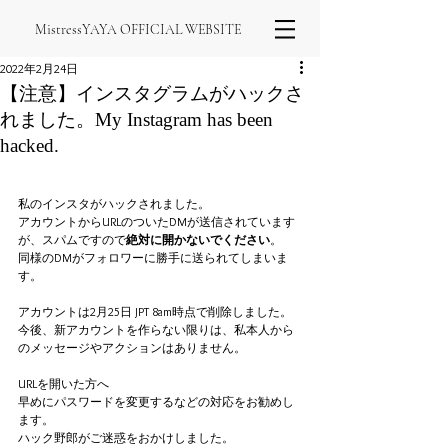
MistressYAYA OFFICIAL WEBSITE
2022年2月24日
【注意】インスタグラムがハックさ
れました。My Instagram has been
hacked.
私のインスタがハックされました。
アカウントからURLのついたDMが送信されています
が、スパムですので
絶対に開かないでください
。
同様のDMがフォロワーに勝手に送られてしまいま
す。
アカウントは2月25日 JPT 8am時点で削除しました。
今後、新アカウントを作らない限りは、私本人から
のメッセージやアクションはありません。
URLを開いた方へ
早めにパスワードを変更するなどの対応をお勧めし
ます。
ハック野郎がご迷惑をおかけしました。