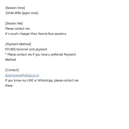
[Session time]
10AM-6PM (Japan time)
[Session fee]
Please contact me.
It's much cheaper than face-to-face sessions.
[
Payment Method
]
STORES terminal card payment
* Please contact me if you have a preferred Payment 
Method.
[
Contact
]
dominayaya@yahoo.co.jp
If you know my LINE or WhatsApp, please contact me 
there.