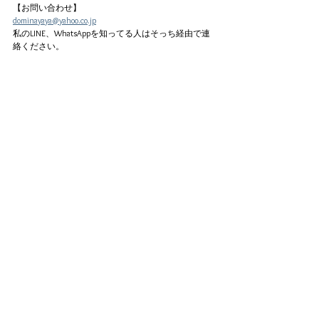
【お問い合わせ】
dominayaya@yahoo.co.jp
私のLINE、WhatsAppを知ってる人はそっち経由で連
絡ください。