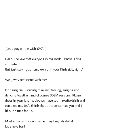
[Let's play online with YAYA. ]
Hello. I believe that everyone in the world I know is fine 
and safe.
But just staying at home won't fill your Kink side, right?
Well, why not spend with me?
Drinking tea, listening to music, talking, singing and 
dancing together, and of course BDSM sessions. Please 
dress in your favorite clothes, have your favorite drink and 
come see me. Let's think about the content as you and I 
like. It's time for us.
Most importantly, don't expect my English skills!
let's have fun!