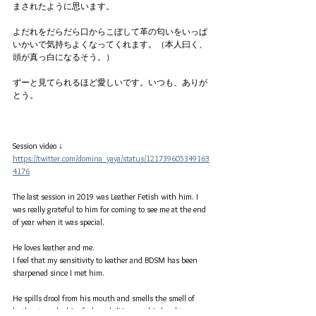
まされたように思います。
よだれをだらだら口からこぼして革の匂いをいっぱ
いかいで気持ちよくなってくれます。（本人曰く、
頭が真っ白になるそう。）
ずーと見てられるほど愛しいです。いつも、ありが
とう。
Session video ↓
https://twitter.com/domina_yaya/status/121739605349163
4176
The last session in 2019 was Leather Fetish with him. I 
was really grateful to him for coming to see me at the end 
of year when it was special.
He loves leather and me.
I feel that my sensitivity to leather and BDSM has been 
sharpened since I met him.
He spills drool from his mouth and smells the smell of 
leather to make him feel good. (He says, his head turns 