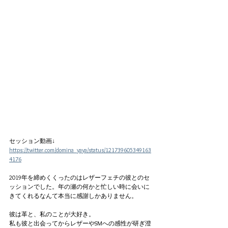
セッション動画↓
https://twitter.com/domina_yaya/status/121739605349163
4176
2019年を締めくくったのはレザーフェチの彼とのセ
ッションでした。年の瀬の何かと忙しい時に会いに
きてくれるなんて本当に感謝しかありません。
彼は革と、私のことが大好き。
私も彼と出会ってからレザーやSMへの感性が研ぎ澄