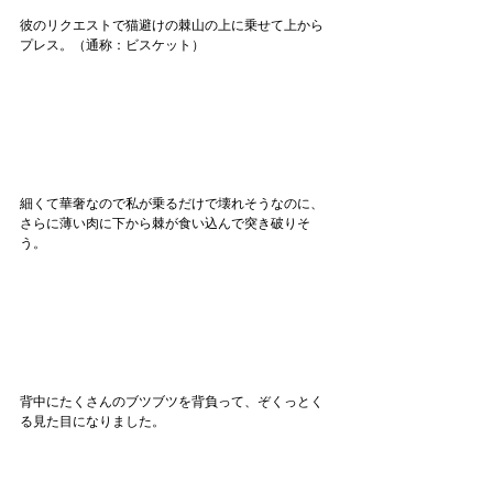
彼のリクエストで猫避けの棘山の上に乗せて上から
プレス。（通称：ビスケット）
細くて華奢なので私が乗るだけで壊れそうなのに、
さらに薄い肉に下から棘が食い込んで突き破りそ
う。
背中にたくさんのブツブツを背負って、ぞくっとく
る見た目になりました。