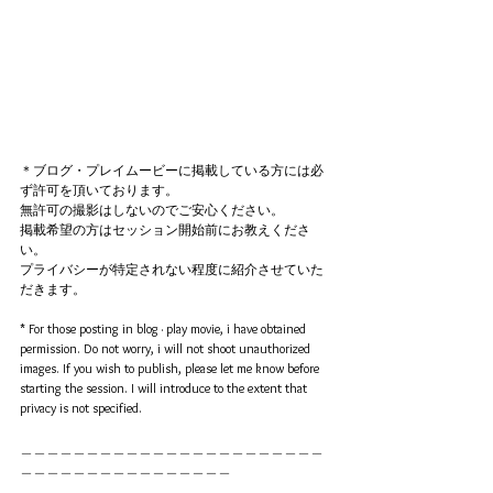
＊ブログ・プレイムービーに掲載している方には必
ず許可を頂いております。
無許可の撮影はしないのでご安心ください。
掲載希望の方はセッション開始前にお教えくださ
い。
プライバシーが特定されない程度に紹介させていた
だきます。
* For those posting in blog · play movie, i have obtained 
permission. Do not worry, i will not shoot unauthorized 
images. If you wish to publish, please let me know before 
starting the session. I will introduce to the extent that 
privacy is not specified.
＿＿＿＿＿＿＿＿＿＿＿＿＿＿＿＿＿＿＿＿＿＿＿
＿＿＿＿＿＿＿＿＿＿＿＿＿＿＿＿