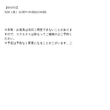
【KYOTO】
3/28（水）12:00〜19:00(LO18:00)
※衣装・お道具は当日ご用意できないことがありま
すので、リクエストは前もってご連絡の上ご予約く
ださい。
※予定は予告なく変更になることがございます。ご
了承ください。上記以外の日程でも予定が合えばセ
ッション可能です。ご希望日時を事前にご相談くだ
さい。
※ Costumes and tools may not be available on the day, so 
please make reservations on request beforehand.
※ The above is session start time to end time. 
Sessions exceeding the end time,  Sessionson the day on 
and after the end time can not be accepted. 
※ Schedule subject to change without notice. Please note. 
※ If the schedule agrees with schedule other than the 
above, session is possible. Please contact us in advance in 
advance.