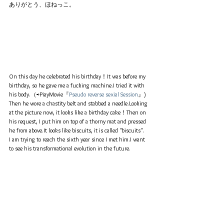
ありがとう、ほねっこ。
On this day he celebrated his birthday！It was before my 
birthday, so he gave me a fucking machine.I tried it with 
his body.（⇨PiayMovie『
Pseudo reverse sexial Session
』)
Then he wore a chastity belt and stabbed a needle.Looking 
at the picture now, it looks like a birthday cake！Then on 
his request, I put him on top of a thorny mat and pressed 
he from above.It looks like biscuits, it is called "biscuits".
I am trying to reach the sixth year since I met him.I want 
to see his transformational evolution in the future.