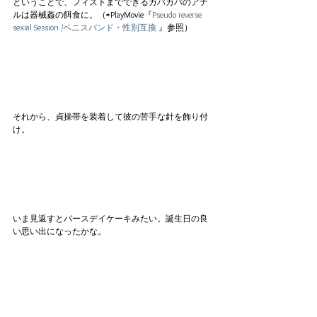
ということで、フィストまでできるガバガバのアナ
ルは器械姦の餌食に。（⇨PlayMovie『
Pseudo reverse 
sexial Session /ペニスバンド・性別互換
 』参照）
それから、貞操帯を装着して彼の苦手な針を飾り付
け。
いま見返すとバースデイケーキみたい。誕生日の良
い思い出になったかな。