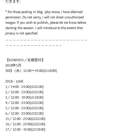
だきます。
* For those posting in blog · play movie, i have obtained 
permission. Do not worry, i will not shoot unauthorized 
images. If you wish to publish, please let me know before 
starting the session. I will introduce to the extent that 
privacy is not specified.
＿＿＿＿＿＿＿＿＿＿＿＿＿＿＿＿＿＿＿＿＿＿＿
＿＿＿＿＿＿＿＿＿＿＿＿＿＿＿＿
【KAIRAIDO／京都受付】
2018年5月
30日（水）12:00〜19:00(LO18:00)
2018・JUNE
1／14:00 - 23:00(LO22:00)
2／12:00 - 23:00(LO22:00)
3／12:00 - 19:00(LO18:00)
4／12:00 - 23:00(LO22:00)
5／12:00 - 23:00(LO22:00)
6／12:00 - 23:00(LO22:00)
15／12:00 - 23:00(LO22:00)
16／12:00 - 23:00(LO22:00)
17／12:00 - 19:00(LO18:00)