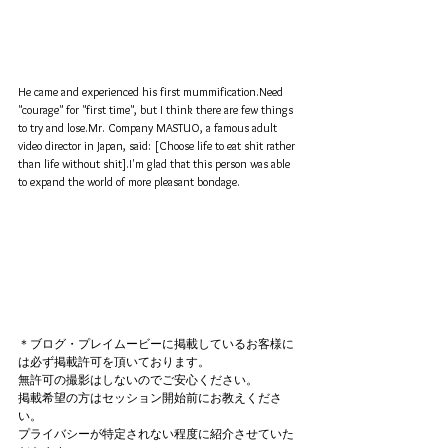
He came and experienced his first mummification.Need 
"courage" for "first time", but I think there are few things 
to try and lose.Mr. Company MASTUO, a famous adult 
video director in Japan, said: [Choose life to eat shit rather 
than life without shit].I'm glad that this person was able 
to expand the world of more pleasant bondage.
＊ブログ・プレイムービーに掲載しているお客様に
は必ず掲載許可を頂いております。
無許可の撮影はしないのでご安心ください。
掲載希望の方はセッション開始前にお教えくださ
い。
プライバシーが特定されない程度に紹介させていた