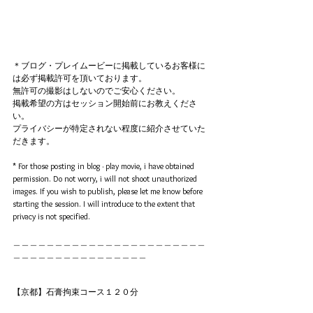
＊ブログ・プレイムービーに掲載しているお客様に
は必ず掲載許可を頂いております。
無許可の撮影はしないのでご安心ください。
掲載希望の方はセッション開始前にお教えくださ
い。
プライバシーが特定されない程度に紹介させていた
だきます。
* For those posting in blog · play movie, i have obtained 
permission. Do not worry, i will not shoot unauthorized 
images. If you wish to publish, please let me know before 
starting the session. I will introduce to the extent that 
privacy is not specified.
＿＿＿＿＿＿＿＿＿＿＿＿＿＿＿＿＿＿＿＿＿＿＿
＿＿＿＿＿＿＿＿＿＿＿＿＿＿＿＿
【京都】石膏拘束コース１２０分