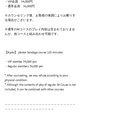
・VIP会員　34,000円
・通常会員　36,000円
※カウンセリング後、お客様の体調によりお断りす
る場合がございます。
※通常のMコースのプレイ内容は含まれておりませ
んが、他コースと組み合わせ可能です。
【Kyoto】 plaster bondage course 120 minutes ·
・VIP member 34,000 yen
・Regular members 36,000 yen
* After counseling, we may refuse according to your 
physical condition.
* Although the contents of play of regular M-Cause is not 
included, it can be combined with other courses.
＿＿＿＿＿＿＿＿＿＿＿＿＿＿＿＿＿＿＿＿＿＿＿
＿＿＿＿＿＿＿＿＿＿＿＿＿＿＿＿