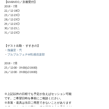
【KAIRAIDO／京都受付】
2018・7月
22／12-18◎
23／12-23◎
28／12-23◎
29／12-23◎
30／12-23△
31／12-23◎
【ゲスト出勤・ すすきの】
・
傀儡堂・弐
・
プルプルフェチM性感倶楽部 
2018・7月
25／12:00 - 19:00(LO18:00)
26／12:00 - 19:00(LO18:00)
﻿※上記以外の日程でも予定が合えばセッション可能
です。ご希望日時を事前にご相談ください。
※衣装・道具は当日ご用意できないことがあります
ので、リクエストは前もってご連絡の上ご予約くだ