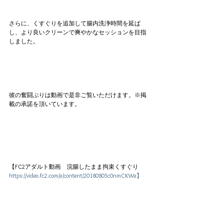
さらに、くすぐりを追加して腸内洗浄時間を延ば
し、より良いクリーンで爽やかなセッションを目指
しました。
彼の奮闘ぶりは動画で是非ご覧いただけます。※掲
載の承諾を頂いています。
【FC2アダルト動画　浣腸したまま拘束くすぐり
https://video.fc2.com/a/content/20180805c0nmCKWa
】