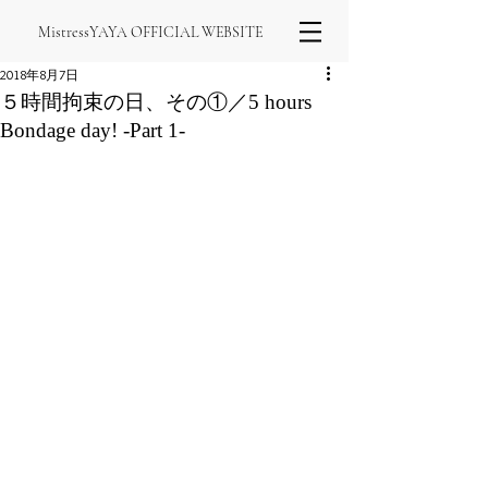
MistressYAYA OFFICIAL WEBSITE
2018年8月7日
５時間拘束の日、その①／5 hours
Bondage day! -Part 1-