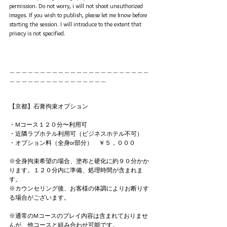
permission. Do not worry, i will not shoot unauthorized 
images. If you wish to publish, please let me know before 
starting the session. I will introduce to the extent that 
privacy is not specified.
＿＿＿＿＿＿＿＿＿＿＿＿＿＿＿＿＿＿＿＿＿＿＿
＿＿＿＿＿＿＿＿＿＿＿＿＿＿＿＿
【京都】石膏拘束オプション
・Mコース１２０分〜利用可
・近隣ラブホテル利用可（ビジネスホテル不可）
・オプション料（全身or部分）　￥５，０００
※全身拘束希望の場合、塗布と硬化に約９０分かか
ります。１２０分内に準備、処理時間が含まれま
す。
​※カウンセリング後、お客様の体調によりお断りす
る場合がございます。
※通常のMコースのプレイ内容は含まれておりませ
んが、他コースと組み合わせ可能です。