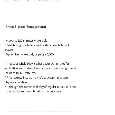
【Kyoto】 plaster bondage option
· M course 120 minutes ~ available
· Neighboring love hotel available (business hotel not 
allowed)
· Option fee (whole body or part) ¥ 5,000
* In case of whole body it takes about 90 minutes for 
application and curing. Preparation and processing time is 
included in 120 minutes.
* After counseling, we may refuse according to your 
physical condition.
* Although the contents of play of regular M-Cause is not 
included, it can be combined with other courses.
＿＿＿＿＿＿＿＿＿＿＿＿＿＿＿＿＿＿＿＿＿＿＿
＿＿＿＿＿＿＿＿＿＿＿＿＿＿＿＿