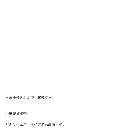
≪貞操帯３および４解説文≫
中華製貞操帯。
どんなウエストサイズでも装着可能。