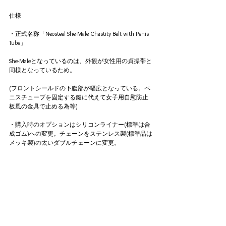
仕様
・正式名称「Neosteel She-Male Chastity Belt with Penis 
Tube」
She-Maleとなっているのは、外観が女性用の貞操帯と
同様となっているため。
(フロントシールドの下腹部が幅広となっている。ペ
ニスチューブを固定する鍵に代えて女子用自慰防止
板風の金具で止める為等)
・購入時のオプションはシリコンライナー(標準は合
成ゴム)への変更。チェーンをステンレス製(標準品は
メッキ製)の太いダブルチェーンに変更。