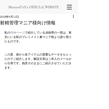
MistressYAYA OFFICIAL WEBSITE
2018年9月11日
射精管理マニア様向け情報
私の
ITEMページ
で紹介している貞操帯の一部は、東
京にいる私のプレイメイト兼マニア様より譲り受け
たものです。
この度、彼から各アイテムの貴重なデータをもらっ
たのでご紹介します。解説文章はご本人のメールか
ら引用です。熱意そのままにご紹介させていただき
ます。