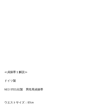
≪貞操帯１解説≫
ドイツ製
NEO STEEL社製　男性用貞操帯
ウエストサイズ：87cm