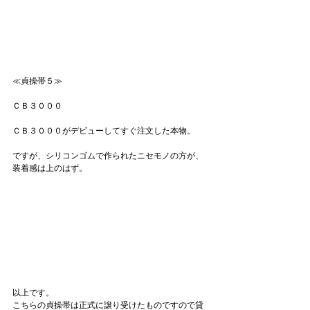
≪貞操帯５≫
ＣＢ３０００
ＣＢ３０００がデビューしてすぐ注文した本物。
ですが、シリコンゴムで作られたニセモノの方が、
装着感は上のはず。
以上です。
こちらの貞操帯は正式に譲り受けたものですので貸