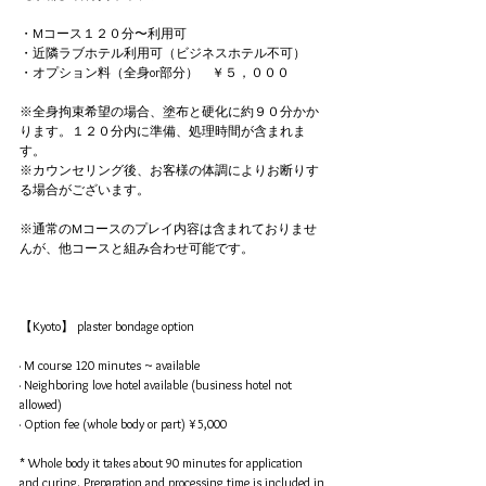
・Mコース１２０分〜利用可
・近隣ラブホテル利用可（ビジネスホテル不可）
・オプション料（全身or部分）　￥５，０００
※全身拘束希望の場合、塗布と硬化に約９０分かか
ります。１２０分内に準備、処理時間が含まれま
す。
​※カウンセリング後、お客様の体調によりお断りす
る場合がございます。
※通常のMコースのプレイ内容は含まれておりませ
んが、他コースと組み合わせ可能です。
【Kyoto】 plaster bondage option
· M course 120 minutes ~ available
· Neighboring love hotel available (business hotel not 
allowed)
· Option fee (whole body or part) ¥ 5,000
* Whole body it takes about 90 minutes for application 
and curing. Preparation and processing time is included in 