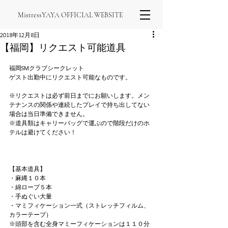
MistressYAYA OFFICIAL WEBSITE
2018年12月8日
【福岡】リクエスト可能道具
福岡SMクラブシークレット
ゲスト出勤中にリクエスト可能なものです。
※リクエストは必ず前日までにお願いします。メン
テナンスの関係や連続したプレイで持ち出してない
場合は当日準備できません。
※道具類はキャリーバッグで運ぶので階段だけのホ
テルは避けてください！
【基本道具】
・麻縄１０本
・綿ロープ５本
・手ぬぐい大量
・マミフィケーション一式（ストレッチフィルム、
カラーテープ）
※頭部を含む全身マミーフィケーションは１１０分