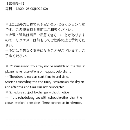
【京都受付】
毎日　12:00 - 23:00(LO22:00)
※上記以外の日程でも予定が合えばセッション可能
です。ご希望日時を事前にご相談ください。
※衣装・道具は当日ご用意できないことがあります
ので、リクエストは前もってご連絡の上ご予約くだ
さい。
※予定は予告なく変更になることがございます。ご
了承ください。
※ Costumes and tools may not be available on the day, so 
please make reservations on request beforehand.
※ The above is session start time to end time. 
Sessions exceeding the end time,  Sessions on the day on 
and after the end time can not be accepted. 
※ Schedule subject to change without notice.
※ If the schedule agrees with schedule other than the 
above, session is possible. Please contact us in advance.
＿＿＿＿＿＿＿＿＿＿＿＿＿＿＿＿＿＿＿＿＿＿＿
＿＿＿＿＿＿＿＿＿＿＿＿＿＿＿＿