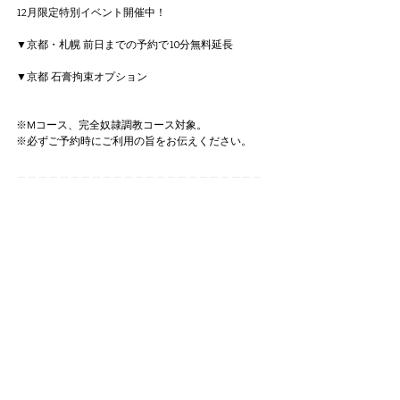
12月限定特別イベント開催中！
▼京都・札幌 前日までの予約で10分無料延長
▼京都 石膏拘束オプション
※Mコース、完全奴隷調教コース対象。
※必ずご予約時にご利用の旨をお伝えください。
＿＿＿＿＿＿＿＿＿＿＿＿＿＿＿＿＿＿＿＿＿＿＿
＿＿＿＿＿＿＿＿＿＿＿＿＿＿＿＿
【京都】石膏拘束オプション
・Mコース１２０分〜利用可
・近隣ラブホテル利用可（ビジネスホテル不可）
・オプション料（全身or部分）　￥５，０００
※全身拘束希望の場合、塗布と硬化に約９０分かか
ります。１２０分内に準備、処理時間が含まれま
す。
​※カウンセリング後、お客様の体調によりお断りす
る場合がございます。