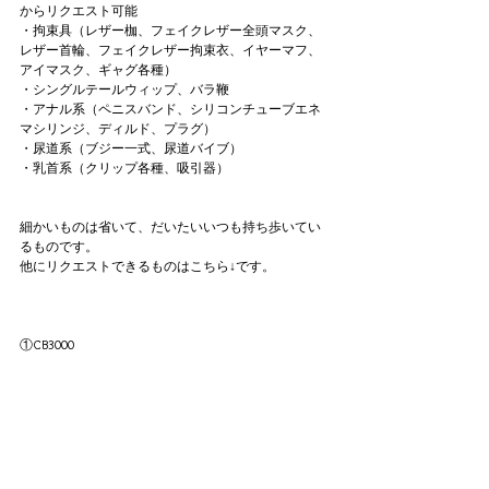
からリクエスト可能
・拘束具（レザー枷、フェイクレザー全頭マスク、
レザー首輪、フェイクレザー拘束衣、イヤーマフ、
アイマスク、ギャグ各種）
・シングルテールウィップ、バラ鞭
・アナル系（ペニスバンド、シリコンチューブエネ
マシリンジ、ディルド、プラグ）
・尿道系（ブジー一式、尿道バイブ）
・乳首系（クリップ各種、吸引器）
細かいものは省いて、だいたいいつも持ち歩いてい
るものです。
他にリクエストできるものはこちら↓です。
①CB3000