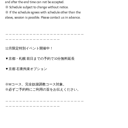
and after the end time can not be accepted. 
※ Schedule subject to change without notice.
※ If the schedule agrees with schedule other than the 
above, session is possible. Please contact us in advance.
＿＿＿＿＿＿＿＿＿＿＿＿＿＿＿＿＿＿＿＿＿＿＿
＿＿＿＿＿＿＿＿＿＿＿＿＿＿＿＿
12月限定特別イベント開催中！
▼京都・札幌 前日までの予約で10分無料延長
▼京都 石膏拘束オプション
※Mコース、完全奴隷調教コース対象。
※必ずご予約時にご利用の旨をお伝えください。
＿＿＿＿＿＿＿＿＿＿＿＿＿＿＿＿＿＿＿＿＿＿＿
＿＿＿＿＿＿＿＿＿＿＿＿＿＿＿＿
【京都】石膏拘束オプション