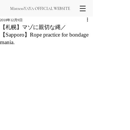
MistressYAYA OFFICIAL WEBSITE
2018年12月9日
【札幌】マゾに親切な縄／
【Sapporo】Rope practice for bondage
mania.