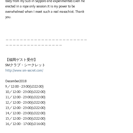
body from my Sub in Sapporo and experimented.Even he 
erected in a rope only session.It is my power to be 
overwhelmed when I meet such a real masochist. Thank 
you.
＿＿＿＿＿＿＿＿＿＿＿＿＿＿＿＿＿＿＿＿＿＿＿
＿＿＿＿＿＿＿＿＿＿＿＿＿＿＿＿
【福岡ゲスト受付】
SMクラブ・シークレット
http://www.sm-secret.com/
December2018
9／12:00 - 23:00(LO22:00)
10／12:00 - 23:00(LO22:00)
11／12:00 - 23:00(LO22:00)
12／12:00 - 23:00(LO22:00)
13／12:00 - 23:00(LO22:00)
14／12:00 - 23:00(LO22:00)
15／12:00 - 23:00(LO22:00)
16／12:00 - 17:00(LO16:00)