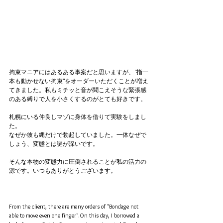
拘束マニアにはあるある事案だと思いますが、"指一
本も動かせない拘束"をオーダーいただくことが増え
てきました。私もミチッと音が聞こえそうな緊張感
のある縛りで人を小さくするのがとても好きです。
札幌にいる仲良しマゾに身体を借りて実験をしまし
た。
なぜか彼も縄だけで勃起していました。一体なぜで
しょう、変態とは謎が深いです。
そんな本物の変態力に圧倒されることが私の活力の
源です。いつもありがとうございます。
From the client, there are many orders of "Bondage not 
able to move even one finger".On this day, I borrowed a 