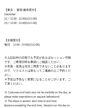
【東京・ 新宿 麻布受付】
December
22／12:00 - 22:00(LO21:00)
24／12:00 - 22:00(LO21:00)
【京都受付】
毎日　12:00 - 23:00(LO22:00)
※上記以外の日程でも予定が合えばセッション可能
です。ご希望日時を事前にご相談ください。
※衣装・道具は当日ご用意できないことがあります
ので、リクエストは前もってご連絡の上ご予約くだ
さい。
※予定は予告なく変更になることがございます。ご
了承ください。
※ Costumes and tools may not be available on the day, so 
please make reservations on request beforehand.
※ The above is session start time to end time. 
Sessions exceeding the end time,  Sessions on the day on 