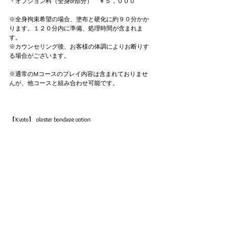
・オプション料（全身or部分）　￥５，０００
※全身拘束希望の場合、塗布と硬化に約９０分かか
ります。１２０分内に準備、処理時間が含まれま
す。
​※カウンセリング後、お客様の体調によりお断りす
る場合がございます。
※通常のMコースのプレイ内容は含まれておりませ
んが、他コースと組み合わせ可能です。
【Kyoto】 plaster bondage option
· M course 120 minutes ~ available
· Neighboring love hotel available (business hotel not 
allowed)
· Option fee (whole body or part) ¥ 5,000
* Whole body it takes about 90 minutes for application 
and curing. Preparation and processing time is included in 
120 minutes.
* After counseling, we may refuse according to your 
physical condition.