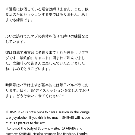
※過度に飲酒している場合は縛りません。また、飲
食店のためセッションする場ではありません。あく
までも練習です。
ふいに訪れてたマゾの身体を借りて縛りの練習など
しています。
彼は自薦で稽古台に名乗り出てくれた仲良しサブマ
ゾです。最終的にキャストに囲まれて叫んでまし
た。念願叶って皆さんに楽しんでいただけました
ね。おめでとうございます。
時間帯はバラけますが基本的には毎日バルバラにお
ります。日々、SMディスカッションを楽しんでおり
ます。どうぞ会いに来てください^ ^
※ BAR-BARA is not a place to have a session in the lounge 
to enjoy alcohol. If you drink too much, SHIBARI will not do 
it. It is a practice to the last.
I borrowed the body of Sub who visited BAR-BARA and 
practiced SHIBARI. He also seems to like Bondage. Thanks 