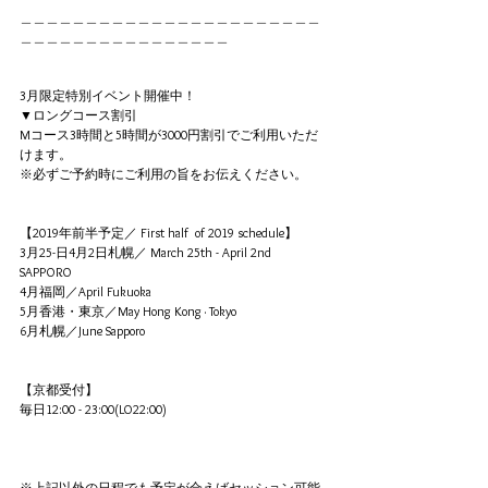
＿＿＿＿＿＿＿＿＿＿＿＿＿＿＿＿＿＿＿＿＿＿＿
＿＿＿＿＿＿＿＿＿＿＿＿＿＿＿＿
3月限定特別イベント開催中！
▼ロングコース割引
Mコース3時間と5時間が3000円割引でご利用いただ
けます。
※必ずご予約時にご利用の旨をお伝えください。
【2019年前半予定／ First half  of 2019 schedule】
3月25-日4月2日札幌／ March 25th - April 2nd  
SAPPORO
4月福岡／April Fukuoka
5月香港・東京／May Hong Kong · Tokyo
6月札幌／June Sapporo
【京都受付】
毎日12:00 - 23:00(LO22:00)
※上記以外の日程でも予定が合えばセッション可能