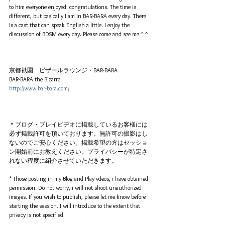
to him everyone enjoyed. congratulations. The time is 
different, but basically I am in BAR-BARA every day. There 
is a cast that can speak English a little. I enjoy the 
discussion of BDSM every day. Please come and see me ^ ^
京都祇園　ビザールラウンジ・BAR-BARA
BAR-BARA the Bizarre
http://www.bar-bara.com/
＊ブログ・プレイビデオに掲載しているお客様には
必ず掲載許可を頂いております。無許可の撮影はし
ないのでご安心ください。掲載希望の方はセッショ
ン開始前にお教えください。プライバシーが特定さ
れない程度に紹介させていただきます。
* Those posting in my Blog and Play vdeos, i have obtained 
permission. Do not worry, i will not shoot unauthorized 
images. If you wish to publish, please let me know before 
starting the session. I will introduce to the extent that 
privacy is not specified.