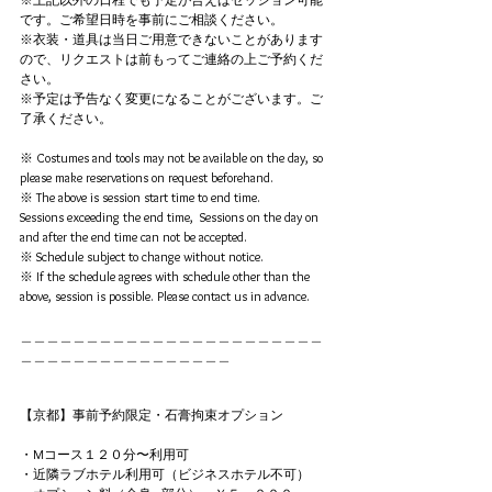
です。ご希望日時を事前にご相談ください。
※衣装・道具は当日ご用意できないことがあります
ので、リクエストは前もってご連絡の上ご予約くだ
さい。
※予定は予告なく変更になることがございます。ご
了承ください。
※ Costumes and tools may not be available on the day, so 
please make reservations on request beforehand.
※ The above is session start time to end time. 
Sessions exceeding the end time,  Sessions on the day on 
and after the end time can not be accepted. 
※ Schedule subject to change without notice.
※ If the schedule agrees with schedule other than the 
above, session is possible. Please contact us in advance.
＿＿＿＿＿＿＿＿＿＿＿＿＿＿＿＿＿＿＿＿＿＿＿
＿＿＿＿＿＿＿＿＿＿＿＿＿＿＿＿
【京都】事前予約限定・石膏拘束オプション
・Mコース１２０分〜利用可
・近隣ラブホテル利用可（ビジネスホテル不可）