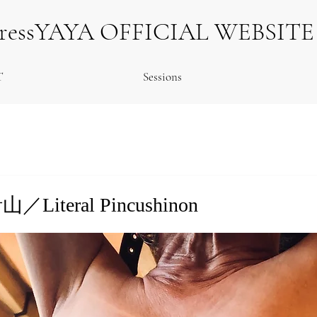
tressYAYA OFFICIAL WEBSITE
T
Sessions
teral Pincushinon