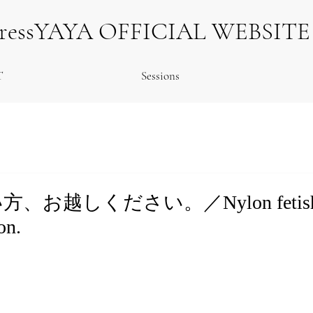
tressYAYA OFFICIAL WEBSITE
T
Sessions
、お越しください。／Nylon fetish
on.