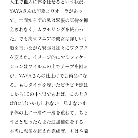
人生で他人に体を任せるという状況。
YAYAさんは印象よりオーラがあっ
て、世間知らずの私は緊張の気持を抑
えきれなく、カウセリングを終わっ
た。でも拘束マニアの彼女は詳しい手
順を言いながら緊張は徐々にワクワク
を変えた。イメージ的にマミフィケー
ションはフィルムの上でテープを回る
が、YAYAさんの仕上げで芸術品にな
る。もしタイツを履いたピチピチ感は
１から10の中で3であれば、このとき
は8に近いかもしれない、見えないま
ま体の上に一層や一層を重ねて、ちょ
うどと思ったらまた追加補強をする。
本当に想像を超えた完成度、もはや職