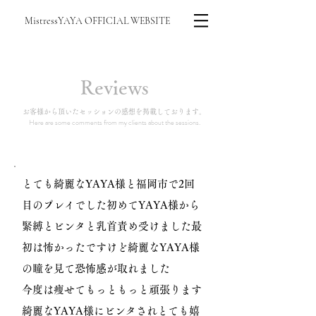
MistressYAYA OFFICIAL WEBSITE
Reviews
​お客様から頂いたセッションの感想を掲載しております。
Here are some comments from my clients about the sessions.
とても綺麗なYAYA様と福岡市で2回
目のプレイでした初めてYAYA様から
緊縛とビンタと乳首責め受けました最
初は怖かったですけど綺麗なYAYA様
の瞳を見て恐怖感が取れました
今度は痩せてもっともっと頑張ります
綺麗なYAYA様にビンタされとても嬉